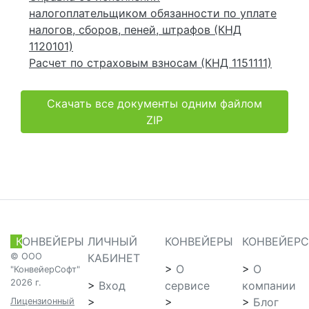
налогоплательщиком обязанности по уплате
налогов, сборов, пеней, штрафов (КНД
1120101)
Расчет по страховым взносам (КНД 1151111)
Скачать все документы одним файлом
ZIP
К
ОНВЕЙЕРЫ
ЛИЧНЫЙ
КОНВЕЙЕРЫ
КОНВЕЙЕР
© ООО
КАБИНЕТ
>
О
>
О
"КонвейерСофт"
2026 г.
>
Вход
сервисе
компании
>
>
>
Блог
Лицензионный