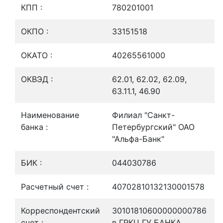
КПП :
780201001
ОКПО :
33151518
ОКАТО :
40265561000
ОКВЭД :
62.01, 62.02, 62.09,
63.11.1, 46.90
Наименование
Филиал "Санкт-
банка :
Петербургский" ОАО
"Альфа-Банк"
БИК :
044030786
Расчетный счет :
40702810132130001578
Корреспондентский
30101810600000000786
счет :
в ГРКЦ ГУ БАНКА